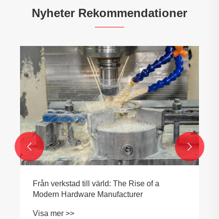
Nyheter Rekommendationer
Varför färre justeringar leder till bättre
maskinvaruprestanda
Visa mer >>

