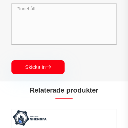
Skicka in

Relaterade produkter
Kallhuvade komponenter