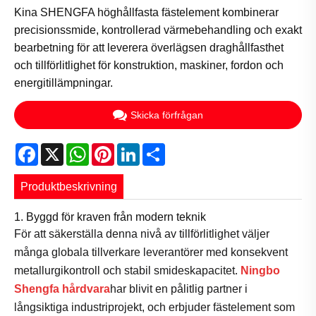
Kina SHENGFA höghållfasta fästelement kombinerar
precisionssmide, kontrollerad värmebehandling och exakt
bearbetning för att leverera överlägsen draghållfasthet
och tillförlitlighet för konstruktion, maskiner, fordon och
energitillämpningar.
Skicka förfrågan
Facebook
X
WhatsApp
Pinterest
LinkedIn
Share
Produktbeskrivning
1. Byggd för kraven från modern teknik
För att säkerställa denna nivå av tillförlitlighet väljer
många globala tillverkare leverantörer med konsekvent
metallurgikontroll och stabil smideskapacitet.
Ningbo
Shengfa hårdvara
har blivit en pålitlig partner i
långsiktiga industriprojekt, och erbjuder fästelement som