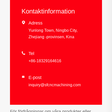
Kontaktinformation

Adress
Yunlong Town, Ningbo City,
Zhejiang -provinsen, Kina

Tel
+86-18329164616
E-post

inquiry@sfcncmachining.com
För förfrågningar om våra produkter eller