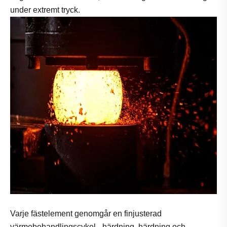
under extremt tryck.
Varje fästelement genomgår en finjusterad
värmebehandlingscykel - härdning, härdning och